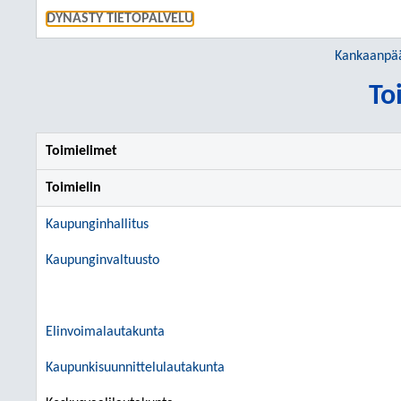
SIIRRY S
DYNASTY TIETOPALVELU
Kankaanpä
To
Toimielimet
Toimielin
Kaupunginhallitus
Kaupunginvaltuusto
Elinvoimalautakunta
Kaupunkisuunnittelulautakunta