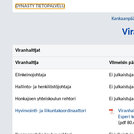
SIIRRY S
DYNASTY TIETOPALVELU
Kankaanpää
Vir
Viranhaltijat
Viranhaltija
Viimeisin p
Elinkeinojohtaja
Ei julkaistuj
Hallinto- ja henkilöstöjohtaja
Ei julkaistuj
Honkajoen yhteiskoulun rehtori
Ei julkaistuj
Hyvinvointi- ja liikuntakoordinaattori
Viranha
Esperi k
(pdf 80.