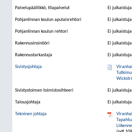
Palvelupäällikkö, tilapalvelut
Ei julkaistuj
Pohjanlinnan koulun apulaisrehtori
Ei julkaistuj
Pohjanlinnan koulun rehtori
Ei julkaistuj
Rakennusinsinööri
Ei julkaistuj
Rakennustarkastaja
Ei julkaistuj
Sivistysjohtaja
Viranha
Tutkimu
Wickstr
Sivistystoimen toimistosihteeri
Ei julkaistuj
Talousjohtaja
Ei julkaistuj
Tekninen johtaja
Viranha
Tapahtu
Liikenn
(pdf 109