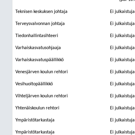
Teknisen keskuksen johtaja
Ei julkaistuj
Terveysvalvonnan johtaja
Ei julkaistuj
Tiedonhallintasihteeri
Ei julkaistuj
Varhaiskasvatusohjaaja
Ei julkaistuj
Varhaiskasvatuspäällikkö
Ei julkaistuj
Venesjärven koulun rehtori
Ei julkaistuj
Vesihuoltopäällikkö
Ei julkaistuj
Vihteljärven koulun rehtori
Ei julkaistuj
Yhtenäiskoulun rehtori
Ei julkaistuj
Ympäristötarkastaja
Ei julkaistuj
Ympäristötarkastaja
Ei julkaistuj