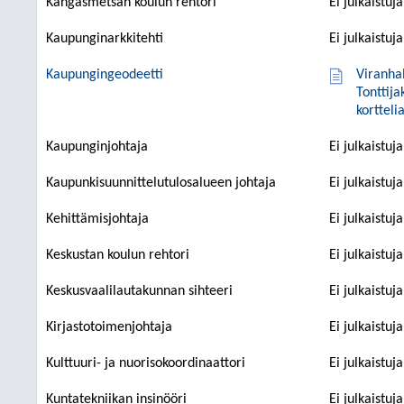
Kangasmetsän koulun rehtori
Ei julkaistuj
Kaupunginarkkitehti
Ei julkaistuj
Kaupungingeodeetti
Viranha
Tonttij
kortteli
Kaupunginjohtaja
Ei julkaistuj
Kaupunkisuunnittelutulosalueen johtaja
Ei julkaistuj
Kehittämisjohtaja
Ei julkaistuj
Keskustan koulun rehtori
Ei julkaistuj
Keskusvaalilautakunnan sihteeri
Ei julkaistuj
Kirjastotoimenjohtaja
Ei julkaistuj
Kulttuuri- ja nuorisokoordinaattori
Ei julkaistuj
Kuntatekniikan insinööri
Ei julkaistuj