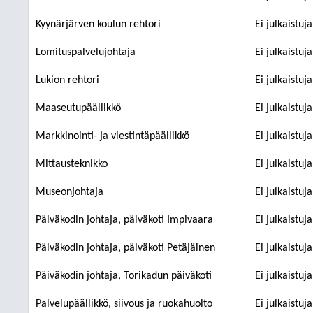
Kyynärjärven koulun rehtori
Ei julkaistuj
Lomituspalvelujohtaja
Ei julkaistuj
Lukion rehtori
Ei julkaistuj
Maaseutupäällikkö
Ei julkaistuj
Markkinointi- ja viestintäpäällikkö
Ei julkaistuj
Mittausteknikko
Ei julkaistuj
Museonjohtaja
Ei julkaistuj
Päiväkodin johtaja, päiväkoti Impivaara
Ei julkaistuj
Päiväkodin johtaja, päiväkoti Petäjäinen
Ei julkaistuj
Päiväkodin johtaja, Torikadun päiväkoti
Ei julkaistuj
Palvelupäällikkö, siivous ja ruokahuolto
Ei julkaistuj